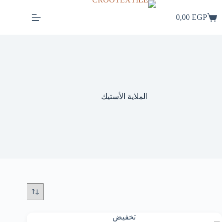
لتجاوز
لى
0,00
EGP
عربة
لمحتوى
التسوق
الملاية الأستيك
تخفيض