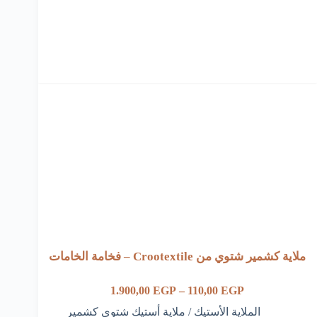
الخيارات
على
صفحة
المنتج
ملاية كشمير شتوي من Crootextile – فخامة الخامات
نطاق
1.900,00
EGP
–
110,00
EGP
السعر:
الملاية الأستيك
/
ملاية أستيك شتوي كشمير
من