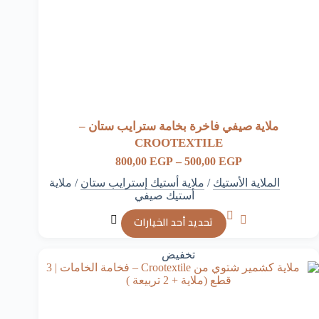
ملاية صيفي فاخرة بخامة سترايب ستان –
CROOTEXTILE
نطاق
800,00
EGP
–
500,00
EGP
السعر:
الملاية الأستيك
/
ملاية أستيك إسترايب ستان
/
ملاية
من
أستيك صيفي
خلال
هناك
تحديد أحد الخيارات
العديد
من
الأشكال
تخفيض
المختلفة
لهذا
المنتج.
يمكن
اختيار