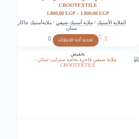
CROOTEXTILE
نطاق
1.800,00
EGP
–
1.000,00
EGP
السعر:
الملاية الأستيك
/
ملاية أستيك صيفي
/
ملايةأستيك جاكار
من
ستان
خلال
هناك
تحديد أحد الخيارات
العديد
من
الأشكال
تخفيض
المختلفة
لهذا
المنتج.
يمكن
اختيار
الخيارات
على
صفحة
المنتج