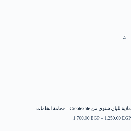
ملاية لليان شتوي من Crootextile – فخامة الخامات
نطاق
1.700,00
EGP
–
1.250,00
EGP
السعر:
من