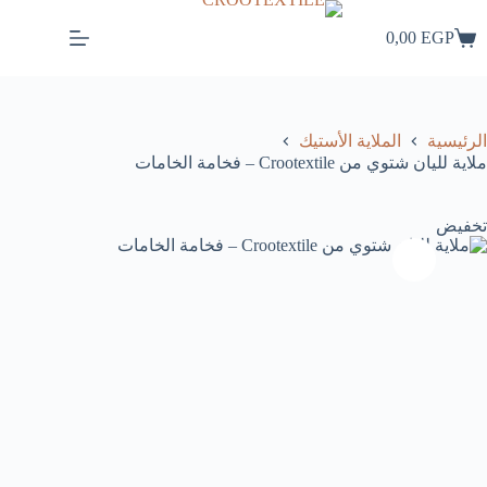
لتجاوز
لى
0,00
EGP
عربة
لمحتوى
التسوق
الرئيسية
الملاية الأستيك
ملاية لليان شتوي من Crootextile – فخامة الخامات
تخفيض